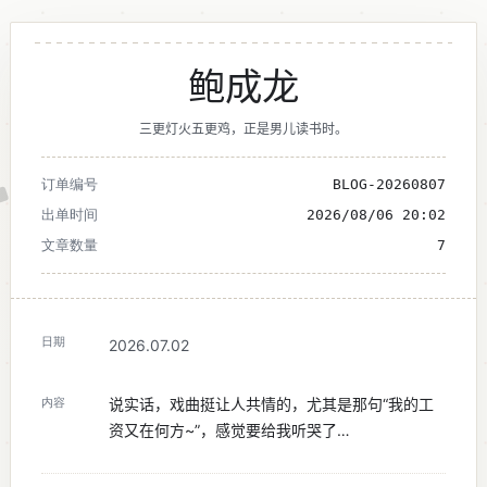
鲍成龙
三更灯火五更鸡，正是男儿读书时。
订单编号
BLOG-20260807
出单时间
2026/08/06 20:02
文章数量
7
日期
2026.07.02
说实话，戏曲挺让人共情的，尤其是那句“我的工
内容
资又在何方~”，感觉要给我听哭了…